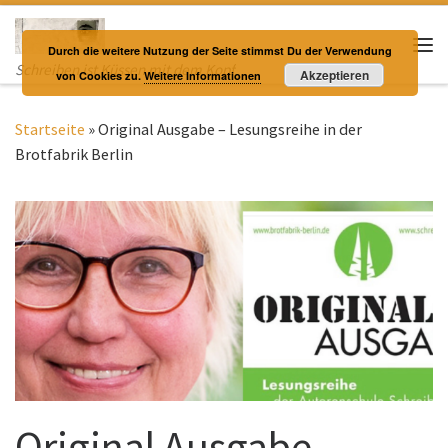
Zum Inhalt springen
Durch die weitere Nutzung der Seite stimmst Du der Verwendung
Me
Schreiben ist Küssen mit dem Kopf
Akzeptieren
von Cookies zu.
Weitere Informationen
Startseite
»
Original Ausgabe – Lesungsreihe in der
Brotfabrik Berlin
Original Ausgabe –