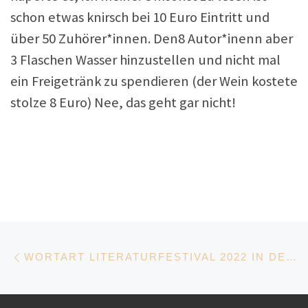
schon etwas knirsch bei 10 Euro Eintritt und
über 50 Zuhörer*innen. Den8 Autor*inenn aber
3 Flaschen Wasser hinzustellen und nicht mal
ein Freigetränk zu spendieren (der Wein kostete
stolze 8 Euro) Nee, das geht gar nicht!
Beitragsnavigation
Vorheriger Beitrag
WORTART LITERATURFESTIVAL 2022 IN DER FISCHHALLE HAMBURG-HARBURG