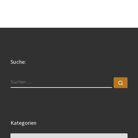
Suche:
SUCHE
Such
Kategorien
Kategorien