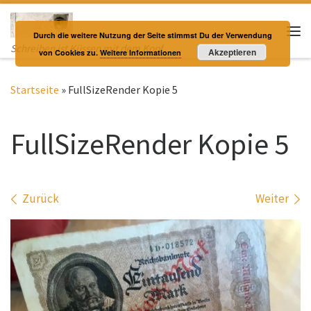
Zum Inhalt springen
Durch die weitere Nutzung der Seite stimmst Du der Verwendung
Me
Schreiben ist Küssen mit dem Kopf
Akzeptieren
von Cookies zu.
Weitere Informationen
Startseite
»
FullSizeRender Kopie 5
FullSizeRender Kopie 5
Bilder Navigation
Zurück
Weiter