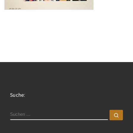
Suche:
SUCHE
Such