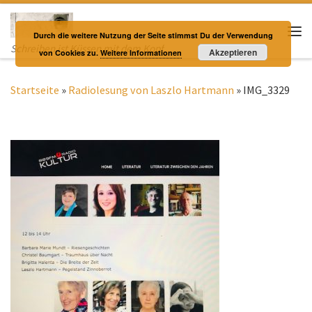
Zum Inhalt springen
Durch die weitere Nutzung der Seite stimmst Du der Verwendung
Me
Schreiben ist Küssen mit dem Kopf
Akzeptieren
von Cookies zu.
Weitere Informationen
Startseite
»
Radiolesung von Laszlo Hartmann
»
IMG_3329