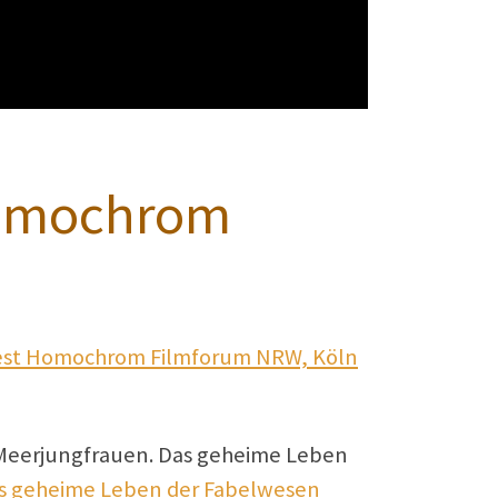
Homochrom
fest Homochrom Filmforum NRW, Köln
 „Meerjungfrauen. Das geheime Leben
s geheime Leben der Fabelwesen