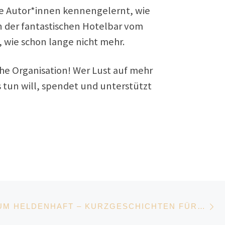
nde Autor*innen kennengelernt, wie
n der fantastischen Hotelbar vom
 wie schon lange nicht mehr.
he Organisation! Wer Lust auf mehr
tun will, spendet und unterstützt
Nä
HUNDHERUM HELDENHAFT – KURZGESCHICHTEN FÜR HUNDEFREUNDE