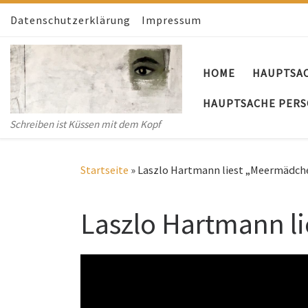
Datenschutzerklärung
Zum Inhalt springen
Impressum
HOME
HAUPTSA
HAUPTSACHE PERS
Schreiben ist Küssen mit dem Kopf
Startseite
»
Laszlo Hartmann liest „Meermädch
Laszlo Hartmann l