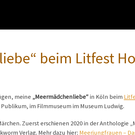
iebe“ beim Litfest 
nügen, meine
„Meermädchenliebe“
in Köln beim
Lit
vor Publikum, im Filmmuseum im Museum Ludwig.
ärchen. Zuerst erschienen 2020 in der Anthologie
worm Verlag. Mehr dazu hier:
Meerjungfrauen – Da