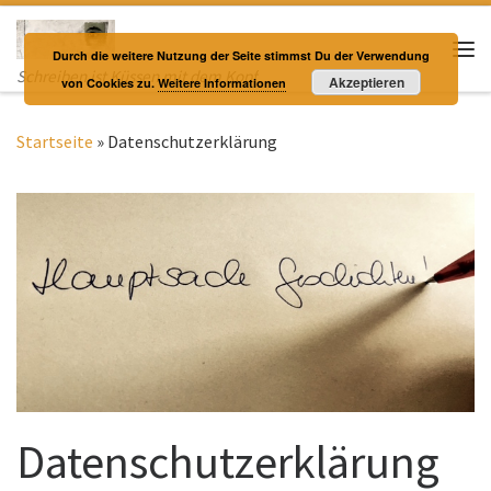
Zum Inhalt springen
Durch die weitere Nutzung der Seite stimmst Du der Verwendung
Me
Schreiben ist Küssen mit dem Kopf
Akzeptieren
von Cookies zu.
Weitere Informationen
Startseite
»
Datenschutzerklärung
Datenschutzerklärung