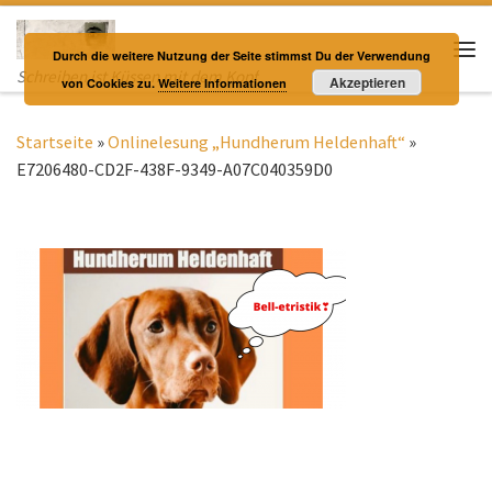
Zum Inhalt springen
Durch die weitere Nutzung der Seite stimmst Du der Verwendung
Me
Schreiben ist Küssen mit dem Kopf
Akzeptieren
von Cookies zu.
Weitere Informationen
Startseite
»
Onlinelesung „Hundherum Heldenhaft“
»
E7206480-CD2F-438F-9349-A07C040359D0