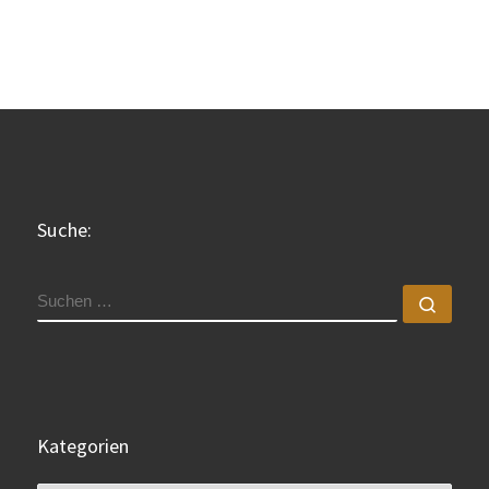
Suche:
SUCHE
Such
Kategorien