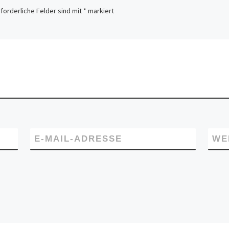
rforderliche Felder sind mit
*
markiert
E-MAIL-ADRESSE
WE