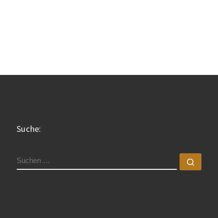
Suche:
SUCHE
Such