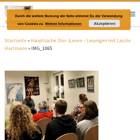
Zum Inhalt springen
Durch die weitere Nutzung der Seite stimmst Du der Verwendung
Me
Schreiben ist Küssen mit dem Kopf
Akzeptieren
von Cookies zu.
Weitere Informationen
Startseite
»
Hauptsache (Vor-)Lesen – Lesungen mit Laszlo
Hartmann
»
IMG_1065