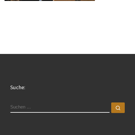
Suche:
SUCHE
Such