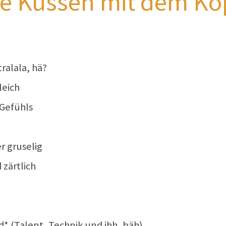
ie Küssen mit dem Ko
ralala, hä?
leich
 Gefühls
r gruselig
 zärtlich
* (Talent, Technik und ihh, bäh)