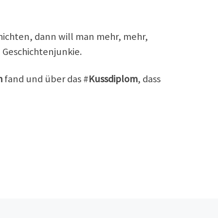
chichten, dann will man
mehr, mehr,
 Geschichtenjunkie.
h
fand und über das #
Kussdiplom
, dass
Nä