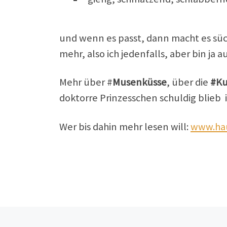
und wenn es passt, dann macht es süch
mehr, also ich jedenfalls, aber bin j
Mehr über #
Musenküsse
, über die
#Kus
doktorre Prinzesschen schuldig blieb 
Wer bis dahin mehr lesen will:
www.hau
Vorheriger Beitrag