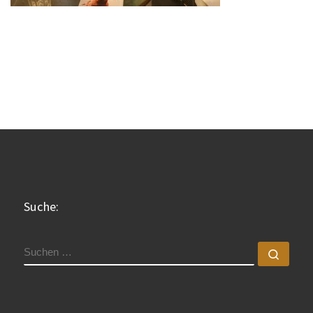
Suche:
SUCHE
Such