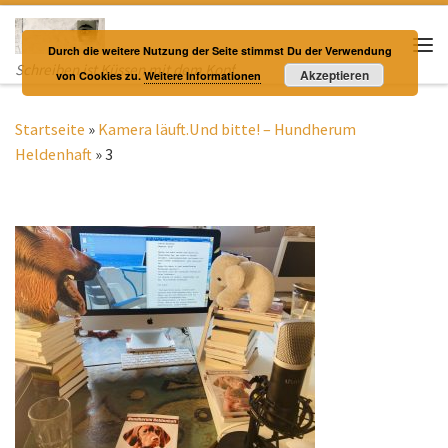
Zum Inhalt springen
Durch die weitere Nutzung der Seite stimmst Du der Verwendung
Me
Schreiben ist Küssen mit dem Kopf
Akzeptieren
von Cookies zu.
Weitere Informationen
Startseite
»
Kamera läuft.Und bitte! – Hundherum
Heldenhaft
»
3