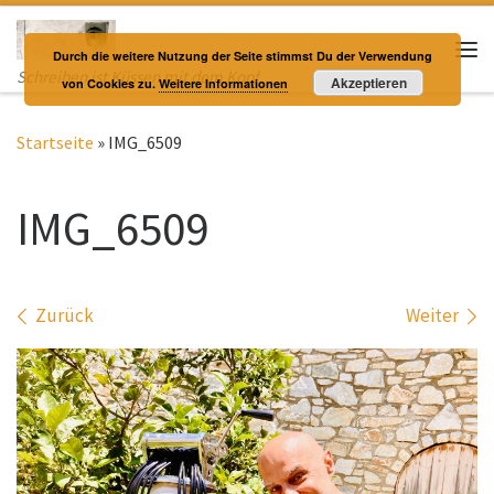
Zum Inhalt springen
Durch die weitere Nutzung der Seite stimmst Du der Verwendung
Me
Schreiben ist Küssen mit dem Kopf
Akzeptieren
von Cookies zu.
Weitere Informationen
Startseite
»
IMG_6509
IMG_6509
Bilder Navigation
Zurück
Weiter