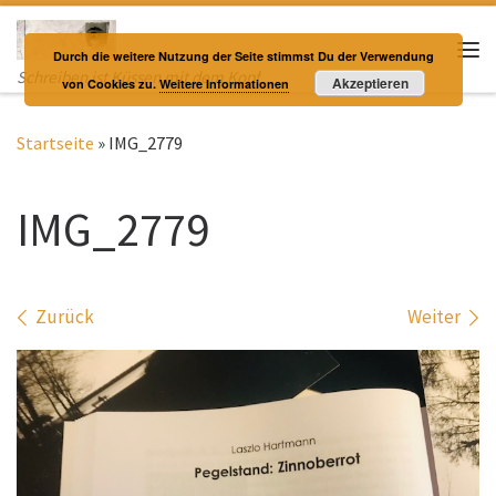
Zum Inhalt springen
Durch die weitere Nutzung der Seite stimmst Du der Verwendung
Me
Schreiben ist Küssen mit dem Kopf
Akzeptieren
von Cookies zu.
Weitere Informationen
Startseite
»
IMG_2779
IMG_2779
Bilder Navigation
Zurück
Weiter