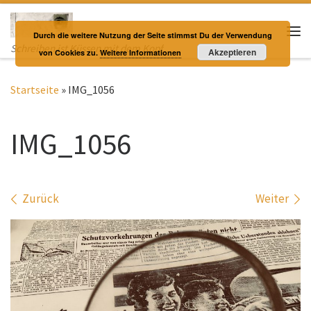
Zum Inhalt springen
Durch die weitere Nutzung der Seite stimmst Du der Verwendung
Me
Schreiben ist Küssen mit dem Kopf
Akzeptieren
von Cookies zu.
Weitere Informationen
Startseite
»
IMG_1056
IMG_1056
Bilder Navigation
Zurück
Weiter