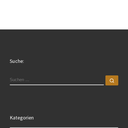
Suche:
SUCHE
Such
Kategorien