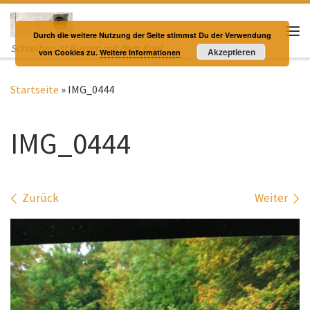
Zum Inhalt springen
Durch die weitere Nutzung der Seite stimmst Du der Verwendung
Me
Schreiben ist Küssen mit dem Kopf
Akzeptieren
von Cookies zu.
Weitere Informationen
Startseite
»
IMG_0444
IMG_0444
Bilder Navigation
Zurück
Weiter