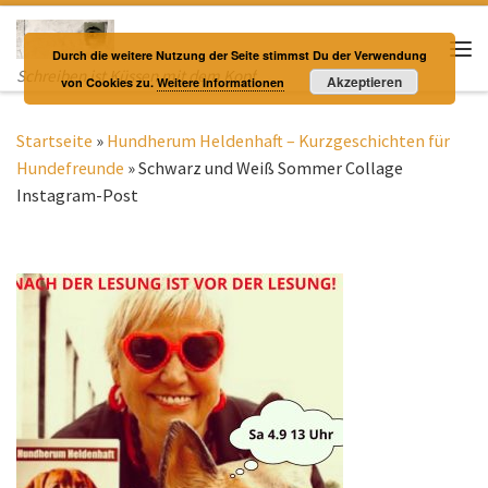
Zum Inhalt springen
Durch die weitere Nutzung der Seite stimmst Du der Verwendung
Me
Schreiben ist Küssen mit dem Kopf
Akzeptieren
von Cookies zu.
Weitere Informationen
Startseite
»
Hundherum Heldenhaft – Kurzgeschichten für
Hundefreunde
»
Schwarz und Weiß Sommer Collage
Instagram-Post