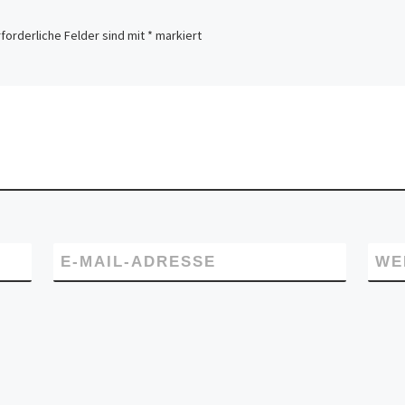
rforderliche Felder sind mit
*
markiert
E-MAIL-ADRESSE
WE