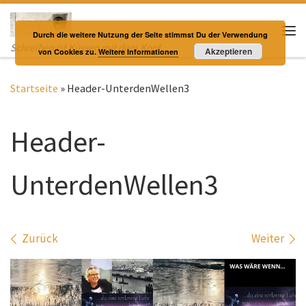
Zum Inhalt springen
Durch die weitere Nutzung der Seite stimmst Du der Verwendung
Me
Schreiben ist Küssen mit dem Kopf
Akzeptieren
von Cookies zu.
Weitere Informationen
Startseite
»
Header-UnterdenWellen3
Header-
UnterdenWellen3
Bilder Navigation
Zurück
Weiter