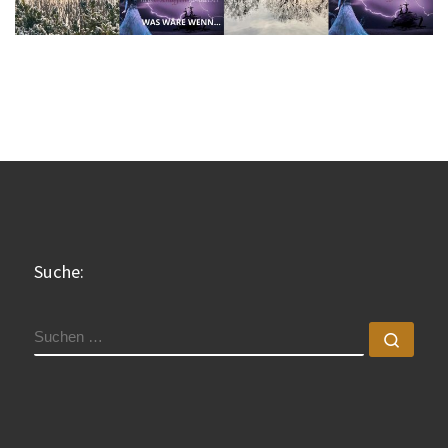
Suche:
SUCHE
Such