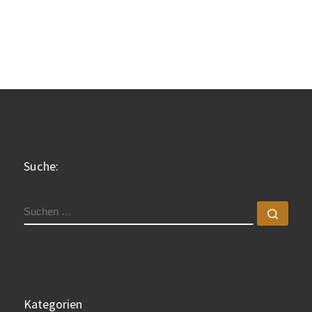
Suche:
SUCHE
Such
Kategorien