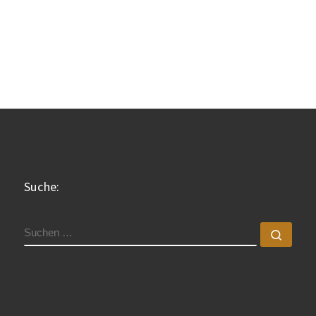
Suche:
SUCHE
Such