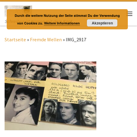
Zum Inhalt springen
Durch die weitere Nutzung der Seite stimmst Du der Verwendung
Me
Schreiben ist Küssen mit dem Kopf
Akzeptieren
von Cookies zu.
Weitere Informationen
Startseite
»
Fremde Wellen
»
IMG_2917