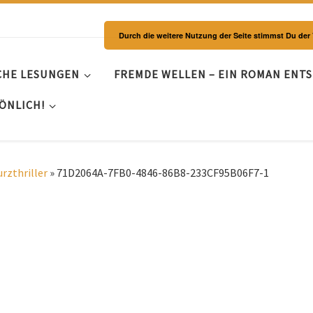
Durch die weitere Nutzung der Seite stimmst Du de
CHE LESUNGEN
FREMDE WELLEN – EIN ROMAN ENT
ÖNLICH!
rzthriller
»
71D2064A-7FB0-4846-86B8-233CF95B06F7-1