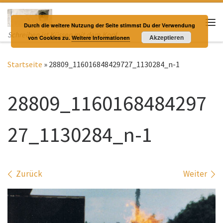
Zum Inhalt springen
Durch die weitere Nutzung der Seite stimmst Du der Verwendung
Me
Schreiben ist Küssen mit dem Kopf
Akzeptieren
von Cookies zu.
Weitere Informationen
Startseite
»
28809_116016848429727_1130284_n-1
28809_1160168484297
27_1130284_n-1
Bilder Navigation
Zurück
Weiter