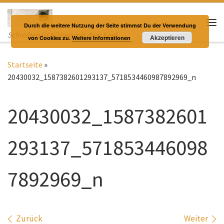
Zum Inhalt springen
Durch die weitere Nutzung der Seite stimmst Du der Verwendung
Me
Schreiben ist Küssen mit dem Kopf
Akzeptieren
von Cookies zu.
Weitere Informationen
Startseite
»
20430032_1587382601293137_5718534460987892969_n
20430032_1587382601
293137_571853446098
7892969_n
Bilder Navigation
Zurück
Weiter