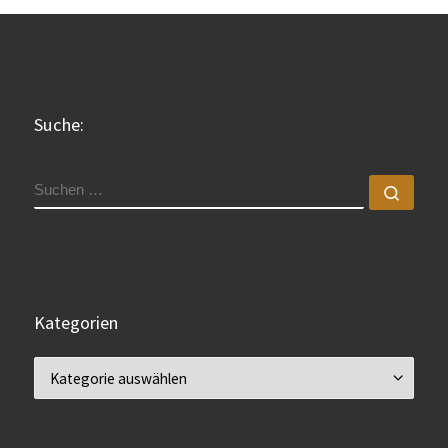
Suche:
SUCHE
Such
Kategorien
Kategorien